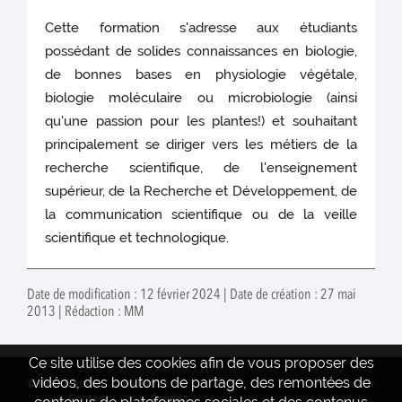
Cette formation s'adresse aux étudiants
possédant de solides connaissances en biologie,
de bonnes bases en physiologie végétale,
biologie moléculaire ou microbiologie (ainsi
qu'une passion pour les plantes!) et souhaitant
principalement se diriger vers les métiers de la
recherche scientifique, de l'enseignement
supérieur, de la Recherche et Développement, de
la communication scientifique ou de la veille
scientifique et technologique.
Date de modification : 12 février 2024 | Date de création : 27 mai
2013 | Rédaction : MM
Ce site utilise des cookies afin de vous proposer des
vidéos, des boutons de partage, des remontées de
© INRAE 2026
Actualités
www.inrae.fr
Contact
Crédits